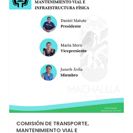
Convocatorias
GEOGRAFÍA
GESTIÓN ADMINISTRATIVA
Ubicación
Plan de desarrollo y Ordenamiento Territorial - PD
Clima
Plan Anual Contratación - PAC
Plan Operativo Anual - POA
Convenios Institucionales
PRESUPUESTO: EJECUCIÓN Y REPORTES
Cédulas presupuestarias y balances
Procesos de contratación
Ejecución Presupuestaria
Obras y proyectos
COMISIÓN DE TRANSPORTE,
MANTENIMIENTO VIAL E