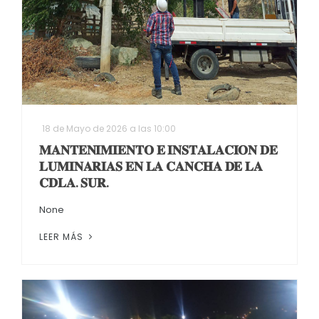
18 de Mayo de 2026 a las 10:00
𝐌𝐀𝐍𝐓𝐄𝐍𝐈𝐌𝐈𝐄𝐍𝐓𝐎 𝐄 𝐈𝐍𝐒𝐓𝐀𝐋𝐀𝐂𝐈𝐎𝐍 𝐃𝐄
𝐋𝐔𝐌𝐈𝐍𝐀𝐑𝐈𝐀𝐒 𝐄𝐍 𝐋𝐀 𝐂𝐀𝐍𝐂𝐇𝐀 𝐃𝐄 𝐋𝐀
𝐂𝐃𝐋𝐀. 𝐒𝐔𝐑.
None
LEER MÁS