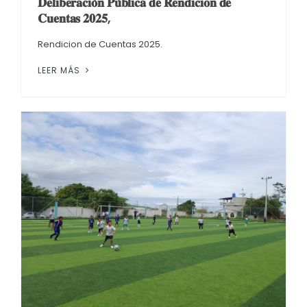
𝐃𝐞𝐥𝐢𝐛𝐞𝐫𝐚𝐜𝐢𝐨́𝐧 𝐏𝐮́𝐛𝐥𝐢𝐜𝐚 𝐝𝐞 𝐑𝐞𝐧𝐝𝐢𝐜𝐢𝐨𝐧 𝐝𝐞
𝐂𝐮𝐞𝐧𝐭𝐚𝐬 𝟐𝟎𝟐𝟓,
Rendicion de Cuentas 2025.
LEER MÁS