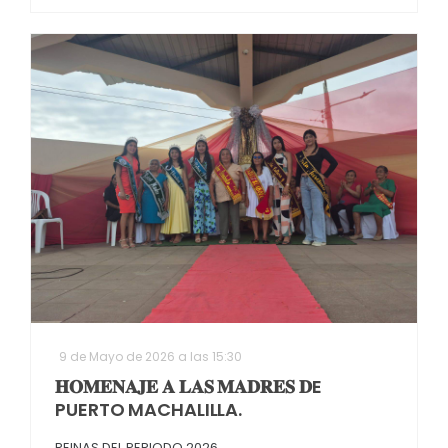
9 de Mayo de 2026 a las 15:30
𝐇𝐎𝐌𝐄𝐍𝐀𝐉𝐄 𝐀 𝐋𝐀𝐒 𝐌𝐀𝐃𝐑𝐄𝐒 𝐃E
PUERTO MACHALILLA.
REINAS DEL PERIODO 2026