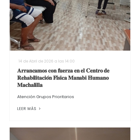
14 de Abril de 2026 a las 14:00
𝐀𝐫𝐫𝐚𝐧𝐜𝐚𝐦𝐨𝐬 𝐜𝐨𝐧 𝐟𝐮𝐞𝐫𝐳𝐚 𝐞𝐧 𝐞𝐥 𝐂𝐞𝐧𝐭𝐫𝐨 𝐝𝐞
𝐑𝐞𝐡𝐚𝐛𝐢𝐥𝐢𝐭𝐚𝐜𝐢𝐨́𝐧 𝐅𝐢́𝐬𝐢𝐜𝐚 𝐌𝐚𝐧𝐚𝐛𝐢 𝐇𝐮𝐦𝐚𝐧𝐨
𝐌𝐚𝐜𝐡𝐚𝐥𝐢𝐥𝐥𝐚
Atención Grupos Prioritarios
LEER MÁS