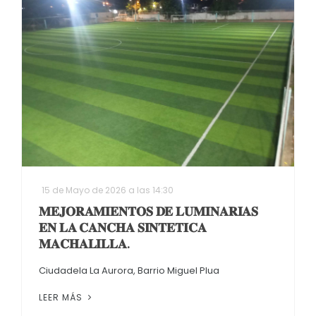
15 de Mayo de 2026 a las 14:30
𝐌𝐄𝐉𝐎𝐑𝐀𝐌𝐈𝐄𝐍𝐓𝐎𝐒 𝐃𝐄 𝐋𝐔𝐌𝐈𝐍𝐀𝐑𝐈𝐀𝐒
𝐄𝐍 𝐋𝐀 𝐂𝐀𝐍𝐂𝐇𝐀 𝐒𝐈𝐍𝐓𝐄𝐓𝐈𝐂𝐀
𝐌𝐀𝐂𝐇𝐀𝐋𝐈𝐋𝐋𝐀.
Ciudadela La Aurora, Barrio Miguel Plua
LEER MÁS