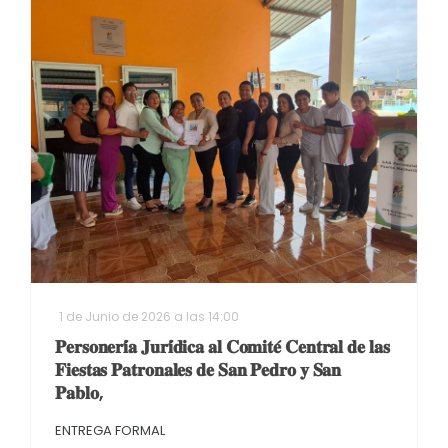
1 de Junio de 2026 a las 14:00
𝐏𝐞𝐫𝐬𝐨𝐧𝐞𝐫𝐢́𝐚 𝐉𝐮𝐫𝐢́𝐝𝐢𝐜𝐚 𝐚𝐥 𝐂𝐨𝐦𝐢𝐭𝐞́ 𝐂𝐞𝐧𝐭𝐫𝐚𝐥 𝐝𝐞 𝐥𝐚𝐬
𝐅𝐢𝐞𝐬𝐭𝐚𝐬 𝐏𝐚𝐭𝐫𝐨𝐧𝐚𝐥𝐞𝐬 𝐝𝐞 𝐒𝐚𝐧 𝐏𝐞𝐝𝐫𝐨 𝐲 𝐒𝐚𝐧
𝐏𝐚𝐛𝐥𝐨,
ENTREGA FORMAL