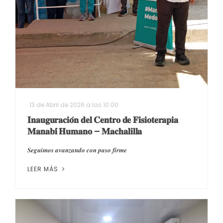
13 de Abril de 2026 a las 10:00
𝐈𝐧𝐚𝐮𝐠𝐮𝐫𝐚𝐜𝐢𝐨́𝐧 𝐝𝐞𝐥 𝐂𝐞𝐧𝐭𝐫𝐨 𝐝𝐞 𝐅𝐢𝐬𝐢𝐨𝐭𝐞𝐫𝐚𝐩𝐢𝐚
𝐌𝐚𝐧𝐚𝐛𝐢́ 𝐇𝐮𝐦𝐚𝐧𝐨 – 𝐌𝐚𝐜𝐡𝐚𝐥𝐢𝐥𝐥𝐚
𝑺𝒆𝒈𝒖𝒊𝒎𝒐𝒔 𝒂𝒗𝒂𝒏𝒛𝒂𝒏𝒅𝒐 𝒄𝒐𝒏 𝒑𝒂𝒔𝒐 𝒇𝒊𝒓𝒎𝒆
LEER MÁS