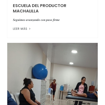
ESCUELA DEL PRODUCTOR
MACHALILLA
𝑺𝒆𝒈𝒖𝒊𝒎𝒐𝒔 𝒂𝒗𝒂𝒏𝒛𝒂𝒏𝒅𝒐 𝒄𝒐𝒏 𝒑𝒂𝒔𝒐 𝒇𝒊𝒓𝒎𝒆
LEER MÁS