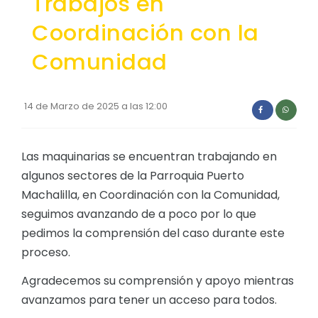
Trabajos en
Convocatorias
Coordinación con la
GEOGRAFÍA
GESTIÓN ADMINISTRATIVA
Ubicación
Comunidad
Plan de desarrollo y Ordenamiento Territorial - PD
Clima
Plan Anual Contratación - PAC
14 de Marzo de 2025 a las 12:00
Plan Operativo Anual - POA
Convenios Institucionales
Las maquinarias se encuentran trabajando en
algunos sectores de la Parroquia Puerto
PRESUPUESTO: EJECUCIÓN Y REPORTES
Machalilla, en Coordinación con la Comunidad,
Cédulas presupuestarias y balances
seguimos avanzando de a poco por lo que
Procesos de contratación
pedimos la comprensión del caso durante este
proceso.
Ejecución Presupuestaria
Agradecemos su comprensión y apoyo mientras
Obras y proyectos
avanzamos para tener un acceso para todos.