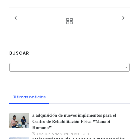
BUSCAR
Últimas noticias
𝐚 𝐚𝐝𝐪𝐮𝐢𝐬𝐢𝐜𝐢𝐨́𝐧 𝐝𝐞 𝐧𝐮𝐞𝐯𝐨𝐬 𝐢𝐦𝐩𝐥𝐞𝐦𝐞𝐧𝐭𝐨𝐬 𝐩𝐚𝐫𝐚 𝐞𝐥
𝐂𝐞𝐧𝐭𝐫𝐨 𝐝𝐞 𝐑𝐞𝐡𝐚𝐛𝐢𝐥𝐢𝐭𝐚𝐜𝐢𝐨́𝐧 𝐅𝐢́𝐬𝐢𝐜𝐚 ❞𝐌𝐚𝐧𝐚𝐛𝐢́
𝐇𝐮𝐦𝐚𝐧𝐨❞
9 de Junio de 2026 a las 15:30