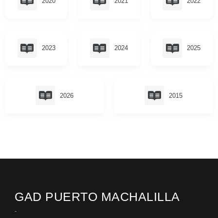
2020
2021
2022
GEOGRAFÍA
GESTIÓN ADMINISTRATIVA
Ubicación
Plan de desarrollo y Ordenamiento Territorial - PDOT
2023
2024
2025
Clima
Plan Anual Contratación - PAC
Plan Operativo Anual - POA
Convenios Institucionales
2026
2015
PRESUPUESTO: EJECUCIÓN Y REPORTES
Cédulas presupuestarias y balances
Procesos de contratación
Ejecución Presupuestaria
Obras y proyectos
GAD PUERTO MACHALILLA
-