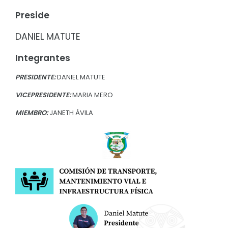
Convocatorias
Preside
GEOGRAFÍA
GESTIÓN ADMINISTRATIVA
DANIEL MATUTE
Ubicación
Plan de desarrollo y Ordenamiento Territorial - PD
Clima
Integrantes
Plan Anual Contratación - PAC
PRESIDENTE:
DANIEL MATUTE
Plan Operativo Anual - POA
VICEPRESIDENTE:
MARIA MERO
Convenios Institucionales
MIEMBRO:
JANETH ÁVILA
PRESUPUESTO: EJECUCIÓN Y REPORTES
Cédulas presupuestarias y balances
Procesos de contratación
Ejecución Presupuestaria
Obras y proyectos