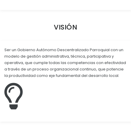
Convocatorias
GEOGRAFÍA
GESTIÓN ADMINISTRATIVA
Ubicación
VISIÓN
Plan de desarrollo y Ordenamiento Territorial - PD
Clima
Plan Anual Contratación - PAC
Ser un Gobierno Autónomo Descentralizado Parroquial con un
Plan Operativo Anual - POA
modelo de gestión administrativa, técnica, participativa y
Convenios Institucionales
operativa, que cumple todas las competencias con efectividad
a través de un proceso organizacional continuo, que potencie
PRESUPUESTO: EJECUCIÓN Y REPORTES
la productividad como eje fundamental del desarrollo local.
Cédulas presupuestarias y balances
Procesos de contratación
Ejecución Presupuestaria
Obras y proyectos