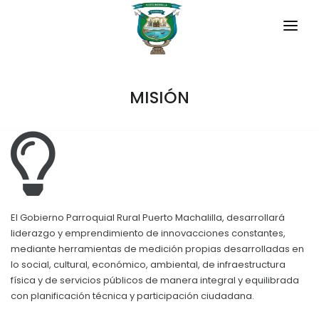
INICIO
MISIÓN
LA PARROQUIA
RESEÑA HISTÓRICA
GAD
Historia Antigua
TRANSPARENCIA
Historia Cultura Machalilla (1)
GESTIÓN Y PRESUPUESTO
Símbolos Cívicos
El Gobierno Parroquial Rural Puerto Machalilla, desarrollará
GESTIÓN INSTITUCIONAL
MECANISMOS DE PARTICIPACIÓN
liderazgo y emprendimiento de innovacciones constantes,
Historia Actual (1985-2025)
mediante herramientas de medición propias desarrolladas en
Sesiones Ordinarias
lo social, cultural, económico, ambiental, de infraestructura
TURISMO
Historia Cultura Machalilla (2)
CIUDADANÍA ACTIVA
física y de servicios públicos de manera integral y equilibrada
Sesiones Extraordinarias
Datos Históricos
con planificación técnica y participación ciudadana.
Solicitud de acceso información pública
Resoluciones
Datos Históricos (1909-1979)
NEW