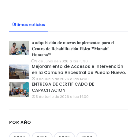
Últimas noticias
𝐚 𝐚𝐝𝐪𝐮𝐢𝐬𝐢𝐜𝐢𝐨́𝐧 𝐝𝐞 𝐧𝐮𝐞𝐯𝐨𝐬 𝐢𝐦𝐩𝐥𝐞𝐦𝐞𝐧𝐭𝐨𝐬 𝐩𝐚𝐫𝐚 𝐞𝐥
𝐂𝐞𝐧𝐭𝐫𝐨 𝐝𝐞 𝐑𝐞𝐡𝐚𝐛𝐢𝐥𝐢𝐭𝐚𝐜𝐢𝐨́𝐧 𝐅𝐢́𝐬𝐢𝐜𝐚 ❞𝐌𝐚𝐧𝐚𝐛𝐢́
𝐇𝐮𝐦𝐚𝐧𝐨❞
9 de Junio de 2026 a las 15:30
Mejoramiento de Accesos e Intervención
en la Comuna Ancestral de Pueblo Nuevo.
9 de Junio de 2026 a las 14:00
ENTREGA DE CERTIFICADO DE
CAPACITACION
5 de Junio de 2026 a las 14:00
POR AÑO