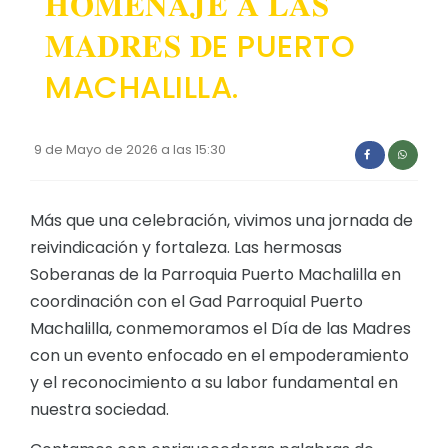
𝐇𝐎𝐌𝐄𝐍𝐀𝐉𝐄 𝐀 𝐋𝐀𝐒
Convocatorias
𝐌𝐀𝐃𝐑𝐄𝐒 𝐃E PUERTO
GEOGRAFÍA
GESTIÓN ADMINISTRATIVA
Ubicación
MACHALILLA.
Plan de desarrollo y Ordenamiento Territorial - PD
Clima
Plan Anual Contratación - PAC
9 de Mayo de 2026 a las 15:30
Plan Operativo Anual - POA
Convenios Institucionales
Más que una celebración, vivimos una jornada de
reivindicación y fortaleza. Las hermosas
PRESUPUESTO: EJECUCIÓN Y REPORTES
Soberanas de la Parroquia Puerto Machalilla en
Cédulas presupuestarias y balances
coordinación con el Gad Parroquial Puerto
Procesos de contratación
Machalilla, conmemoramos el Día de las Madres
con un evento enfocado en el empoderamiento
Ejecución Presupuestaria
y el reconocimiento a su labor fundamental en
Obras y proyectos
nuestra sociedad.