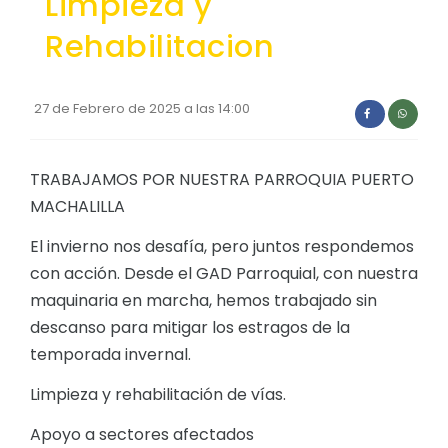
Limpieza y
Convocatorias
Rehabilitacion
GEOGRAFÍA
GESTIÓN ADMINISTRATIVA
Ubicación
Plan de desarrollo y Ordenamiento Territorial - PD
27 de Febrero de 2025 a las 14:00
Clima
Plan Anual Contratación - PAC
Plan Operativo Anual - POA
TRABAJAMOS POR NUESTRA PARROQUIA PUERTO
MACHALILLA
Convenios Institucionales
El invierno nos desafía, pero juntos respondemos
PRESUPUESTO: EJECUCIÓN Y REPORTES
con acción. Desde el GAD Parroquial, con nuestra
Cédulas presupuestarias y balances
maquinaria en marcha, hemos trabajado sin
Procesos de contratación
descanso para mitigar los estragos de la
temporada invernal.
Ejecución Presupuestaria
Limpieza y rehabilitación de vías.
Obras y proyectos
Apoyo a sectores afectados