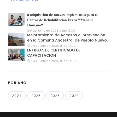
𝐚 𝐚𝐝𝐪𝐮𝐢𝐬𝐢𝐜𝐢𝐨́𝐧 𝐝𝐞 𝐧𝐮𝐞𝐯𝐨𝐬 𝐢𝐦𝐩𝐥𝐞𝐦𝐞𝐧𝐭𝐨𝐬 𝐩𝐚𝐫𝐚 𝐞𝐥
𝐂𝐞𝐧𝐭𝐫𝐨 𝐝𝐞 𝐑𝐞𝐡𝐚𝐛𝐢𝐥𝐢𝐭𝐚𝐜𝐢𝐨́𝐧 𝐅𝐢́𝐬𝐢𝐜𝐚 ❞𝐌𝐚𝐧𝐚𝐛𝐢́
𝐇𝐮𝐦𝐚𝐧𝐨❞
9 de Junio de 2026 a las 15:30
Mejoramiento de Accesos e Intervención
en la Comuna Ancestral de Pueblo Nuevo.
9 de Junio de 2026 a las 14:00
ENTREGA DE CERTIFICADO DE
CAPACITACION
5 de Junio de 2026 a las 14:00
POR AÑO
2024
2025
2026
2023