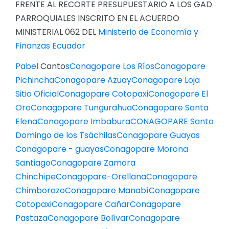
FRENTE AL RECORTE PRESUPUESTARIO A LOS GAD
PARROQUIALES INSCRITO EN EL ACUERDO
MINISTERIAL 062 DEL
Ministerio de Economía y
Finanzas Ecuador
Pabel
Canto
sConagopare Los Río
sConagopare
Pichinch
aConagopare Azua
yConagopare Loja
Sitio Oficia
lConagopare Cotopax
iConagopare El
Or
oConagopare Tungurahu
aConagopare Santa
Elen
aConagopare Imbabur
aCONAGOPARE Santo
Domingo de los Tsáchila
sConagopare Guayas
Conagopare - guaya
sConagopare Morona
Santiag
oConagopare Zamora
Chinchip
eConagopare-Orellan
aConagopare
Chimboraz
oConagopare Manab
íConagopare
Cotopax
iConagopare Caña
rConagopare
Pastaz
aConagopare Bolíva
rConagopare