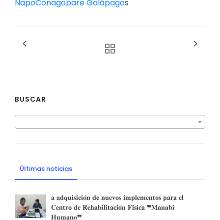
Nap
oConagopare Galápago
s
BUSCAR
Últimas noticias
𝐚 𝐚𝐝𝐪𝐮𝐢𝐬𝐢𝐜𝐢𝐨́𝐧 𝐝𝐞 𝐧𝐮𝐞𝐯𝐨𝐬 𝐢𝐦𝐩𝐥𝐞𝐦𝐞𝐧𝐭𝐨𝐬 𝐩𝐚𝐫𝐚 𝐞𝐥
𝐂𝐞𝐧𝐭𝐫𝐨 𝐝𝐞 𝐑𝐞𝐡𝐚𝐛𝐢𝐥𝐢𝐭𝐚𝐜𝐢𝐨́𝐧 𝐅𝐢́𝐬𝐢𝐜𝐚 ❞𝐌𝐚𝐧𝐚𝐛𝐢́
𝐇𝐮𝐦𝐚𝐧𝐨❞