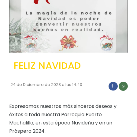
Convocatorias
GEOGRAFÍA
GESTIÓN ADMINISTRATIVA
Ubicación
Plan de desarrollo y Ordenamiento Territorial - PD
Clima
Plan Anual Contratación - PAC
Plan Operativo Anual - POA
FELIZ NAVIDAD
Convenios Institucionales
PRESUPUESTO: EJECUCIÓN Y REPORTES
24 de Diciembre de 2023 a las 14:40
Cédulas presupuestarias y balances
Procesos de contratación
Expresamos nuestros más sinceros deseos y
Ejecución Presupuestaria
éxitos a toda nuestra Parroquia Puerto
Obras y proyectos
Machalilla, en esta época Navideña y en un
Próspero 2024.