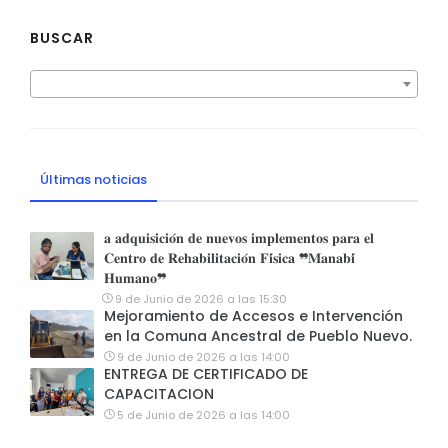
BUSCAR
Últimas noticias
𝐚 𝐚𝐝𝐪𝐮𝐢𝐬𝐢𝐜𝐢𝐨́𝐧 𝐝𝐞 𝐧𝐮𝐞𝐯𝐨𝐬 𝐢𝐦𝐩𝐥𝐞𝐦𝐞𝐧𝐭𝐨𝐬 𝐩𝐚𝐫𝐚 𝐞𝐥
𝐂𝐞𝐧𝐭𝐫𝐨 𝐝𝐞 𝐑𝐞𝐡𝐚𝐛𝐢𝐥𝐢𝐭𝐚𝐜𝐢𝐨́𝐧 𝐅𝐢́𝐬𝐢𝐜𝐚 ❞𝐌𝐚𝐧𝐚𝐛𝐢́
𝐇𝐮𝐦𝐚𝐧𝐨❞
9 de Junio de 2026 a las 15:30
Mejoramiento de Accesos e Intervención
en la Comuna Ancestral de Pueblo Nuevo.
9 de Junio de 2026 a las 14:00
ENTREGA DE CERTIFICADO DE
CAPACITACION
5 de Junio de 2026 a las 14:00