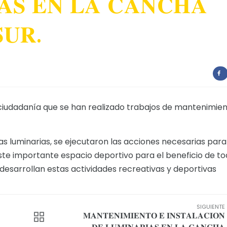
𝐀𝐒 𝐄𝐍 𝐋𝐀 𝐂𝐀𝐍𝐂𝐇𝐀
𝐔𝐑.
a ciudadanía que se han realizado trabajos de mantenimie
s luminarias, se ejecutaron las acciones necesarias para
ste importante espacio deportivo para el beneficio de t
 desarrollan estas actividades recreativas y deportivas
SIGUIENTE
𝐌𝐀𝐍𝐓𝐄𝐍𝐈𝐌𝐈𝐄𝐍𝐓𝐎 𝐄 𝐈𝐍𝐒𝐓𝐀𝐋𝐀𝐂𝐈𝐎𝐍