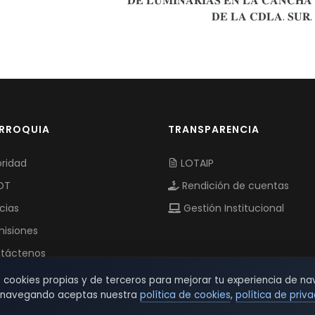
𝐃𝐄 𝐋𝐔𝐌𝐈𝐍𝐀𝐑𝐈𝐀𝐒 𝐄𝐍 𝐋𝐀 𝐂𝐀𝐍𝐂𝐇𝐀
𝐃𝐄 𝐋𝐀 𝐂𝐃𝐋𝐀. 𝐒𝐔𝐑.
ARROQUIA
TRANSPARENCIA
ridad
LOTAIP
OT
Rendición de cuentas
cias
Gestión Institucional
isiones
táctenos
s cookies propias y de terceros para mejorar tu experiencia de na
r navegando aceptas nuestra
política de cookies
,
política de priv