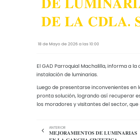
𝐃𝐄 𝐋𝐔𝐌𝐈𝐍𝐀𝐑
𝐃𝐄 𝐋𝐀 𝐂𝐃𝐋𝐀. 
18 de Mayo de 2026 a las 10:00
El GAD Parroquial Machalilla, informa a l
instalación de luminarias.
Luego de presentarse inconvenientes en la
pronta solución, logrando así recuperar e
los moradores y visitantes del sector, que
ANTERIOR
𝐌𝐄𝐉𝐎𝐑𝐀𝐌𝐈𝐄𝐍𝐓𝐎𝐒 𝐃𝐄 𝐋𝐔𝐌𝐈𝐍𝐀𝐑𝐈𝐀𝐒