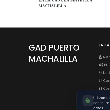
𝐄𝐍 𝐋𝐀 𝐂𝐀𝐍𝐂𝐇𝐀 𝐒𝐈𝐍𝐓𝐄𝐓𝐈𝐂𝐀
𝐌𝐀𝐂𝐇𝐀𝐋𝐈𝐋𝐋𝐀.
GAD PUERTO
LA P
MACHALILLA
Auto
PD
-
Noti
Com
Con
Utilizamo
continua
datos.