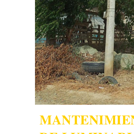
𝐌𝐀𝐍𝐓𝐄𝐍𝐈𝐌𝐈𝐄