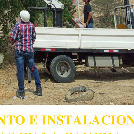
𝐓𝐎 𝐄 𝐈𝐍𝐒𝐓𝐀𝐋𝐀𝐂𝐈𝐎