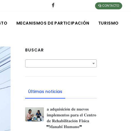
CONTACTO
STO
MECANISMOS DE PARTICIPACIÓN
TURISMO
BUSCAR
Últimas noticias
𝐚 𝐚𝐝𝐪𝐮𝐢𝐬𝐢𝐜𝐢𝐨́𝐧 𝐝𝐞 𝐧𝐮𝐞𝐯𝐨𝐬
𝐢𝐦𝐩𝐥𝐞𝐦𝐞𝐧𝐭𝐨𝐬 𝐩𝐚𝐫𝐚 𝐞𝐥 𝐂𝐞𝐧𝐭𝐫𝐨
𝐝𝐞 𝐑𝐞𝐡𝐚𝐛𝐢𝐥𝐢𝐭𝐚𝐜𝐢𝐨́𝐧 𝐅𝐢́𝐬𝐢𝐜𝐚
❞𝐌𝐚𝐧𝐚𝐛𝐢́ 𝐇𝐮𝐦𝐚𝐧𝐨❞