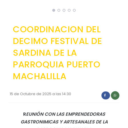
Convocatorias
GEOGRAFÍA
GESTIÓN ADMINISTRATIVA
Ubicación
COORDINACION DEL
Plan de desarrollo y Ordenamiento Territorial - PD
Clima
DECIMO FESTIVAL DE
Plan Anual Contratación - PAC
SARDINA DE LA
Plan Operativo Anual - POA
Convenios Institucionales
PARROQUIA PUERTO
PRESUPUESTO: EJECUCIÓN Y REPORTES
MACHALILLA
Cédulas presupuestarias y balances
Procesos de contratación
15 de Octubre de 2025 a las 14:30
Ejecución Presupuestaria
Obras y proyectos
R
EUNIÓN CON LAS EMPRENDEDORAS
GASTRONIMICAS Y ARTESANALES DE LA