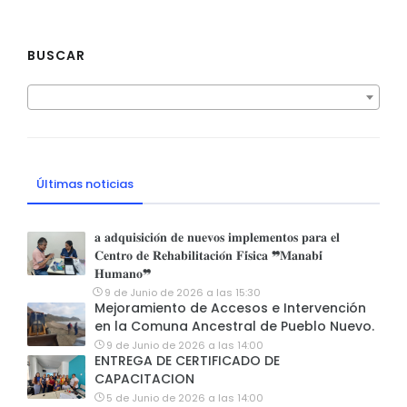
BUSCAR
Últimas noticias
𝐚 𝐚𝐝𝐪𝐮𝐢𝐬𝐢𝐜𝐢𝐨́𝐧 𝐝𝐞 𝐧𝐮𝐞𝐯𝐨𝐬 𝐢𝐦𝐩𝐥𝐞𝐦𝐞𝐧𝐭𝐨𝐬 𝐩𝐚𝐫𝐚 𝐞𝐥
𝐂𝐞𝐧𝐭𝐫𝐨 𝐝𝐞 𝐑𝐞𝐡𝐚𝐛𝐢𝐥𝐢𝐭𝐚𝐜𝐢𝐨́𝐧 𝐅𝐢́𝐬𝐢𝐜𝐚 ❞𝐌𝐚𝐧𝐚𝐛𝐢́
𝐇𝐮𝐦𝐚𝐧𝐨❞
9 de Junio de 2026 a las 15:30
Mejoramiento de Accesos e Intervención
en la Comuna Ancestral de Pueblo Nuevo.
9 de Junio de 2026 a las 14:00
ENTREGA DE CERTIFICADO DE
CAPACITACION
5 de Junio de 2026 a las 14:00