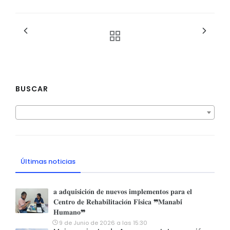
BUSCAR
Últimas noticias
𝐚 𝐚𝐝𝐪𝐮𝐢𝐬𝐢𝐜𝐢𝐨́𝐧 𝐝𝐞 𝐧𝐮𝐞𝐯𝐨𝐬 𝐢𝐦𝐩𝐥𝐞𝐦𝐞𝐧𝐭𝐨𝐬 𝐩𝐚𝐫𝐚 𝐞𝐥
𝐂𝐞𝐧𝐭𝐫𝐨 𝐝𝐞 𝐑𝐞𝐡𝐚𝐛𝐢𝐥𝐢𝐭𝐚𝐜𝐢𝐨́𝐧 𝐅𝐢́𝐬𝐢𝐜𝐚 ❞𝐌𝐚𝐧𝐚𝐛𝐢́
𝐇𝐮𝐦𝐚𝐧𝐨❞
9 de Junio de 2026 a las 15:30