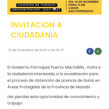
Convocatorias
GEOGRAFÍA
GESTIÓN ADMINISTRATIVA
Ubicación
INVITACION A
Plan de desarrollo y Ordenamiento Territorial - PD
Clima
CIUDADANIA
Plan Anual Contratación - PAC
Plan Operativo Anual - POA
12 de Diciembre de 2023 a las 16:47
Convenios Institucionales
PRESUPUESTO: EJECUCIÓN Y REPORTES
El Gobierno Parroquial Puerto Machalilla , Invita a
Cédulas presupuestarias y balances
la ciudadanía interesada, a la socialización para
Procesos de contratación
el proceso de obtención de Licencia de Guías en
Áreas Protegidas de la Provincia de Manabí.
Ejecución Presupuestaria
Obras y proyectos
¡No pierdas esta oportunidad de conocimiento y
trabajo!