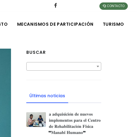
CONTACTO
STO
MECANISMOS DE PARTICIPACIÓN
TURISMO
BUSCAR
Últimas noticias
𝐚 𝐚𝐝𝐪𝐮𝐢𝐬𝐢𝐜𝐢𝐨́𝐧 𝐝𝐞 𝐧𝐮𝐞𝐯𝐨𝐬
𝐢𝐦𝐩𝐥𝐞𝐦𝐞𝐧𝐭𝐨𝐬 𝐩𝐚𝐫𝐚 𝐞𝐥 𝐂𝐞𝐧𝐭𝐫𝐨
𝐝𝐞 𝐑𝐞𝐡𝐚𝐛𝐢𝐥𝐢𝐭𝐚𝐜𝐢𝐨́𝐧 𝐅𝐢́𝐬𝐢𝐜𝐚
❞𝐌𝐚𝐧𝐚𝐛𝐢́ 𝐇𝐮𝐦𝐚𝐧𝐨❞