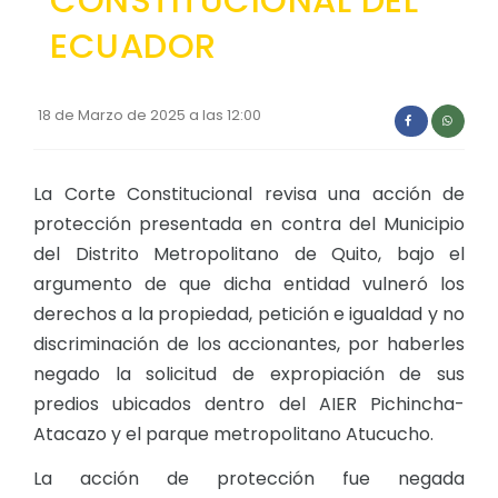
CONSTITUCIONAL DEL
Convocatorias
ECUADOR
GEOGRAFÍA
GESTIÓN ADMINISTRATIVA
Ubicación
Plan de desarrollo y Ordenamiento Territorial - PD
18 de Marzo de 2025 a las 12:00
Clima
Plan Anual Contratación - PAC
La Corte Constitucional revisa una acción de
Plan Operativo Anual - POA
protección presentada en contra del Municipio
Convenios Institucionales
del Distrito Metropolitano de Quito, bajo el
PRESUPUESTO: EJECUCIÓN Y REPORTES
argumento de que dicha entidad vulneró los
derechos a la propiedad, petición e igualdad y no
Cédulas presupuestarias y balances
discriminación de los accionantes, por haberles
Procesos de contratación
negado la solicitud de expropiación de sus
Ejecución Presupuestaria
predios ubicados dentro del AIER Pichincha-
Atacazo y el parque metropolitano Atucucho.
Obras y proyectos
La acción de protección fue negada