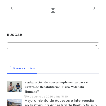
BUSCAR
Últimas noticias
𝐚 𝐚𝐝𝐪𝐮𝐢𝐬𝐢𝐜𝐢𝐨́𝐧 𝐝𝐞 𝐧𝐮𝐞𝐯𝐨𝐬 𝐢𝐦𝐩𝐥𝐞𝐦𝐞𝐧𝐭𝐨𝐬 𝐩𝐚𝐫𝐚 𝐞𝐥
𝐂𝐞𝐧𝐭𝐫𝐨 𝐝𝐞 𝐑𝐞𝐡𝐚𝐛𝐢𝐥𝐢𝐭𝐚𝐜𝐢𝐨́𝐧 𝐅𝐢́𝐬𝐢𝐜𝐚 ❞𝐌𝐚𝐧𝐚𝐛𝐢́
𝐇𝐮𝐦𝐚𝐧𝐨❞
9 de Junio de 2026 a las 15:30
Mejoramiento de Accesos e Intervención
en la Comuna Ancestral de Pueblo Nuevo.