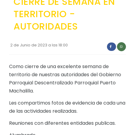
CIERRE DE SEMANA EN
Convocatorias
TERRITORIO -
GEOGRAFÍA
GESTIÓN ADMINISTRATIVA
Ubicación
AUTORIDADES
Plan de desarrollo y Ordenamiento Territorial - PD
Clima
Plan Anual Contratación - PAC
2 de Junio de 2023 a las 18:00
Plan Operativo Anual - POA
Convenios Institucionales
Como cierre de una excelente semana de
territorio de nuestras autoridades del Gobierno
PRESUPUESTO: EJECUCIÓN Y REPORTES
Parroquial Descentralizado Parroquial Puerto
Cédulas presupuestarias y balances
Machalilla.
Procesos de contratación
Les compartimos fotos de evidencia de cada una
Ejecución Presupuestaria
de las actividades realizadas.
Obras y proyectos
Reuniones con diferentes entidades publicas.