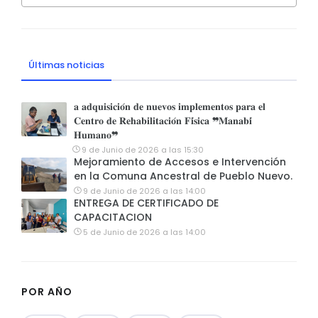
Últimas noticias
𝐚 𝐚𝐝𝐪𝐮𝐢𝐬𝐢𝐜𝐢𝐨́𝐧 𝐝𝐞 𝐧𝐮𝐞𝐯𝐨𝐬 𝐢𝐦𝐩𝐥𝐞𝐦𝐞𝐧𝐭𝐨𝐬 𝐩𝐚𝐫𝐚 𝐞𝐥
𝐂𝐞𝐧𝐭𝐫𝐨 𝐝𝐞 𝐑𝐞𝐡𝐚𝐛𝐢𝐥𝐢𝐭𝐚𝐜𝐢𝐨́𝐧 𝐅𝐢́𝐬𝐢𝐜𝐚 ❞𝐌𝐚𝐧𝐚𝐛𝐢́
𝐇𝐮𝐦𝐚𝐧𝐨❞
9 de Junio de 2026 a las 15:30
Mejoramiento de Accesos e Intervención
en la Comuna Ancestral de Pueblo Nuevo.
9 de Junio de 2026 a las 14:00
ENTREGA DE CERTIFICADO DE
CAPACITACION
5 de Junio de 2026 a las 14:00
POR AÑO