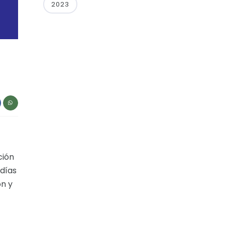
2023
ción
 días
ón y