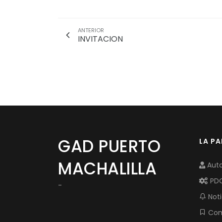
ANTERIOR
INVITACION
GAD PUERTO
LA P
MACHALILLA
Auto
PD
-
Noti
Com