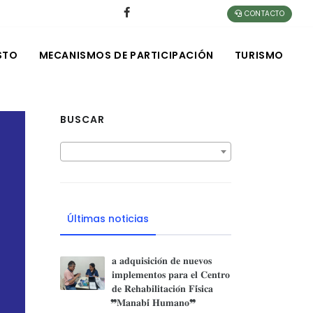
CONTACTO
STO
MECANISMOS DE PARTICIPACIÓN
TURISMO
BUSCAR
Últimas noticias
𝐚 𝐚𝐝𝐪𝐮𝐢𝐬𝐢𝐜𝐢𝐨́𝐧 𝐝𝐞 𝐧𝐮𝐞𝐯𝐨𝐬
𝐢𝐦𝐩𝐥𝐞𝐦𝐞𝐧𝐭𝐨𝐬 𝐩𝐚𝐫𝐚 𝐞𝐥 𝐂𝐞𝐧𝐭𝐫𝐨
𝐝𝐞 𝐑𝐞𝐡𝐚𝐛𝐢𝐥𝐢𝐭𝐚𝐜𝐢𝐨́𝐧 𝐅𝐢́𝐬𝐢𝐜𝐚
❞𝐌𝐚𝐧𝐚𝐛𝐢́ 𝐇𝐮𝐦𝐚𝐧𝐨❞