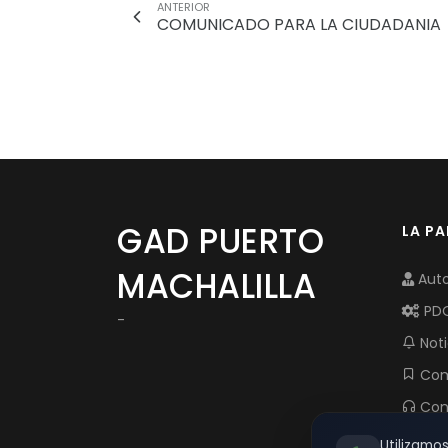
ANTERIOR
COMUNICADO PARA LA CIUDADANIA
GAD PUERTO
LA P
MACHALILLA
Auto
PD
-
Noti
Com
Con
Utilizamo