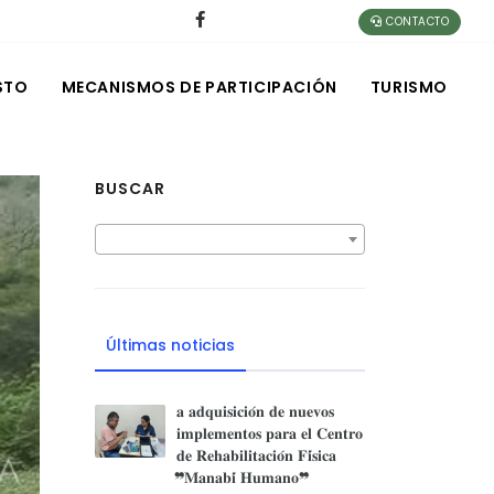
CONTACTO
STO
MECANISMOS DE PARTICIPACIÓN
TURISMO
BUSCAR
Últimas noticias
𝐚 𝐚𝐝𝐪𝐮𝐢𝐬𝐢𝐜𝐢𝐨́𝐧 𝐝𝐞 𝐧𝐮𝐞𝐯𝐨𝐬
𝐢𝐦𝐩𝐥𝐞𝐦𝐞𝐧𝐭𝐨𝐬 𝐩𝐚𝐫𝐚 𝐞𝐥 𝐂𝐞𝐧𝐭𝐫𝐨
𝐝𝐞 𝐑𝐞𝐡𝐚𝐛𝐢𝐥𝐢𝐭𝐚𝐜𝐢𝐨́𝐧 𝐅𝐢́𝐬𝐢𝐜𝐚
❞𝐌𝐚𝐧𝐚𝐛𝐢́ 𝐇𝐮𝐦𝐚𝐧𝐨❞