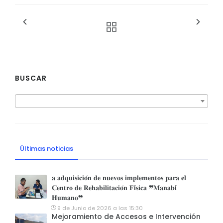
BUSCAR
Últimas noticias
𝐚 𝐚𝐝𝐪𝐮𝐢𝐬𝐢𝐜𝐢𝐨́𝐧 𝐝𝐞 𝐧𝐮𝐞𝐯𝐨𝐬 𝐢𝐦𝐩𝐥𝐞𝐦𝐞𝐧𝐭𝐨𝐬 𝐩𝐚𝐫𝐚 𝐞𝐥
𝐂𝐞𝐧𝐭𝐫𝐨 𝐝𝐞 𝐑𝐞𝐡𝐚𝐛𝐢𝐥𝐢𝐭𝐚𝐜𝐢𝐨́𝐧 𝐅𝐢́𝐬𝐢𝐜𝐚 ❞𝐌𝐚𝐧𝐚𝐛𝐢́
𝐇𝐮𝐦𝐚𝐧𝐨❞
9 de Junio de 2026 a las 15:30
Mejoramiento de Accesos e Intervención