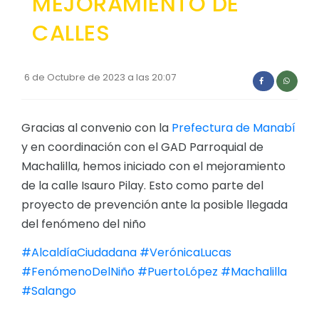
MEJORAMIENTO DE
Convocatorias
CALLES
GEOGRAFÍA
GESTIÓN ADMINISTRATIVA
Ubicación
Plan de desarrollo y Ordenamiento Territorial - PD
6 de Octubre de 2023 a las 20:07
Clima
Plan Anual Contratación - PAC
Plan Operativo Anual - POA
Gracias al convenio con la
Prefectura de Manabí
y en coordinación con el GAD Parroquial de
Convenios Institucionales
Machalilla, hemos iniciado con el mejoramiento
PRESUPUESTO: EJECUCIÓN Y REPORTES
de la calle Isauro Pilay. Esto como parte del
proyecto de prevención ante la posible llegada
Cédulas presupuestarias y balances
del fenómeno del niño
Procesos de contratación
#AlcaldíaCiudadana
#VerónicaLucas
Ejecución Presupuestaria
#FenómenoDelNiño
#PuertoLópez
#Machalilla
Obras y proyectos
#Salango