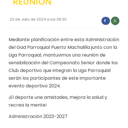
REUNION
Convocatorias
GEOGRAFÍA
GESTIÓN ADMINISTRATIVA
23 de Julio de 2024 a las 08:30
Ubicación
Plan de desarrollo y Ordenamiento Territorial - PD
Clima
Mediante planificación entre esta Administración
Plan Anual Contratación - PAC
del Gad Parroquial Puerto Machalilla junto con la
Plan Operativo Anual - POA
Liga Parroquial, mantuvimos una reunión de
Convenios Institucionales
sensibilización del Campeonato Senior donde los
Club deportivo que integran la Liga Parroquial
PRESUPUESTO: EJECUCIÓN Y REPORTES
serán los participantes de este importante
Cédulas presupuestarias y balances
evento deportivo 2024.
Procesos de contratación
¡El deporte une amistades, mejora la salud y
Ejecución Presupuestaria
recrea la mente!
Obras y proyectos
Administración 2023-2027