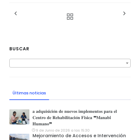
BUSCAR
Últimas noticias
𝐚 𝐚𝐝𝐪𝐮𝐢𝐬𝐢𝐜𝐢𝐨́𝐧 𝐝𝐞 𝐧𝐮𝐞𝐯𝐨𝐬 𝐢𝐦𝐩𝐥𝐞𝐦𝐞𝐧𝐭𝐨𝐬 𝐩𝐚𝐫𝐚 𝐞𝐥
𝐂𝐞𝐧𝐭𝐫𝐨 𝐝𝐞 𝐑𝐞𝐡𝐚𝐛𝐢𝐥𝐢𝐭𝐚𝐜𝐢𝐨́𝐧 𝐅𝐢́𝐬𝐢𝐜𝐚 ❞𝐌𝐚𝐧𝐚𝐛𝐢́
𝐇𝐮𝐦𝐚𝐧𝐨❞
9 de Junio de 2026 a las 15:30
Mejoramiento de Accesos e Intervención