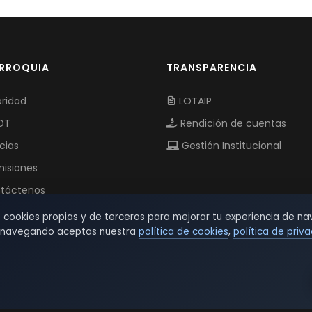
ARROQUIA
TRANSPARENCIA
ridad
LOTAIP
OT
Rendición de cuentas
cias
Gestión Institucional
isiones
táctenos
s cookies propias y de terceros para mejorar tu experiencia de na
r navegando aceptas nuestra
política de cookies
,
política de priv
© 2026 TSW - TecnoServiWeb. All Rights Reserved.