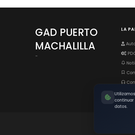
GAD PUERTO
LA P
MACHALILLA
Auto
PD
-
Noti
Com
Con
Utilizamo
continua
datos.